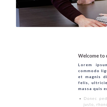
Welcome to o
Lorem ipsum
commodo ligu
et magnis d
felis, ultri
massa quis e
Donec pede 
justo, rhon