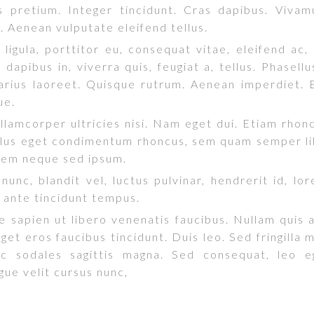
s pretium. Integer tincidunt. Cras dapibus. Viva
. Aenean vulputate eleifend tellus.
ligula, porttitor eu, consequat vitae, eleifend ac,
 dapibus in, viverra quis, feugiat a, tellus. Phasellu
arius laoreet. Quisque rutrum. Aenean imperdiet. E
ue.
llamcorper ultricies nisi. Nam eget dui. Etiam rho
llus eget condimentum rhoncus, sem quam semper li
 sem neque sed ipsum.
unc, blandit vel, luctus pulvinar, hendrerit id, l
 ante tincidunt tempus.
 sapien ut libero venenatis faucibus. Nullam quis a
get eros faucibus tincidunt. Duis leo. Sed fringilla 
ec sodales sagittis magna. Sed consequat, leo 
gue velit cursus nunc,