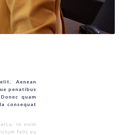
elit. Aenean
que penatibus
. Donec quam
lla consequat
 arcu. In enim
dictum felis eu