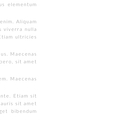
mus elementum
 enim. Aliquam
s viverra nulla
tiam ultricies
ncus. Maecenas
bero, sit amet
orem. Maecenas
nte. Etiam sit
mauris sit amet
eget bibendum