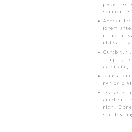
pede molli
semper nisi
Aenean leo 
lorem ante,
ut metus v
nisi vel aug
Curabitur u
tempus, te
adipiscing
Nam quam n
nec odio et
Donec vitae
amet orci e
nibh. Don
sodales, au