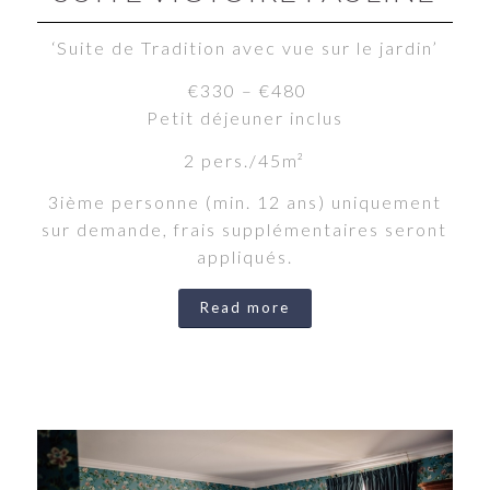
‘Suite de Tradition avec vue sur le jardin’
€330 – €480
Petit déjeuner inclus
2 pers./45m²
3ième personne (min. 12 ans) uniquement
sur demande, frais supplémentaires seront
appliqués.
Read more