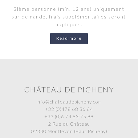
3ième personne (min. 12 ans) uniquement
sur demande, frais supplémentaires seront
appliqués.
Read more
CHÂTEAU DE PICHENY
info@chateaudepicheny.com
+32 (0)478 68 36 64
+33 (0)6 74 83 75 99
2 Rue du Château
02330 Montlevon (Haut Picheny)