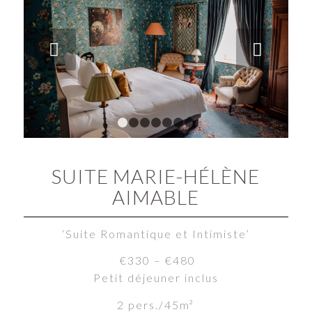
Next
1
2
3
4
5
6
7
SUITE MARIE-HÉLÈNE
AIMABLE
‘Suite Romantique et Intimiste’
€330 – €480
Petit déjeuner inclus
2 pers./45m²