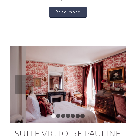
Read more
Next
1
2
3
4
5
6
7
SUITE VICTOIRE PAULINE