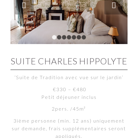
Next
1
2
3
4
5
6
7
SUITE CHARLES HIPPOLYTE
‘Suite de Tradition avec vue sur le jardin’
€330 – €480
Petit déjeuner inclus
2pers. /45m²
3ième personne (min. 12 ans) uniquement
sur demande, frais supplémentaires seront
appliqués.